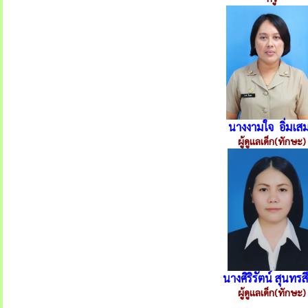
นางงามใจ อิ่มเส
ผู้ดูแลเด็ก(ทักษะ)
นางศิริรัตน์ สุนทรส
ผู้ดูแลเด็ก(ทักษะ)