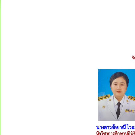
ร
นางสาวกัลยาณี ไว
นักวิชาการศึกษาปฏิบั