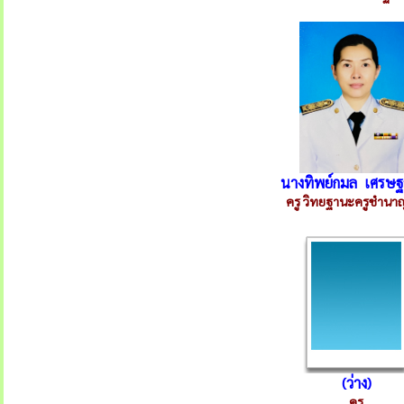
นางทิพย์กมล เศรษฐ
ครู วิทยฐานะครูชำนา
(ว่าง)
ครู